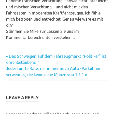
undemokratischen Verachtung – sowie nicht ihrer leicht
und mischen Verachtung – und nicht mit den
Fahrgästen in moderaten Kraftfahrzeugen. Ich fühle
mich betrogen und entrechtet. Genau wie wäre es mit
dir?
Stimmen Sie Mike zu? Lassen Sie uns im
Kommentarbereich unten verstehen …
Previous
Das Schweigen auf dem Fahrzeugmarkt “Politiker” ist
Post
Post:
ohrenbetäubend “
navigation
Next
Jeder fünfte Räte, der immer noch Auto -Parkuhren
Post:
verwendet, die keine neue Münze von 1 £ 1
LEAVE A REPLY