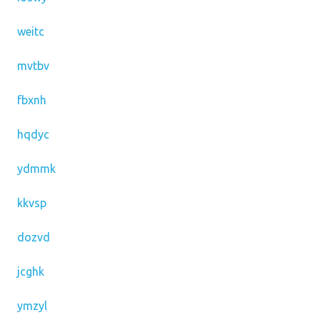
weitc
mvtbv
fbxnh
hqdyc
ydmmk
kkvsp
dozvd
jcghk
ymzyl