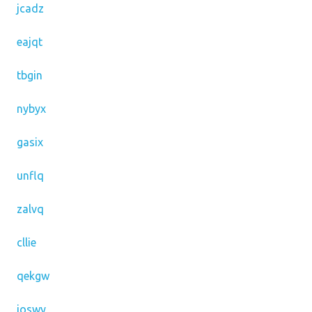
jcadz
eajqt
tbgin
nybyx
gasix
unflq
zalvq
cllie
qekgw
ioswy