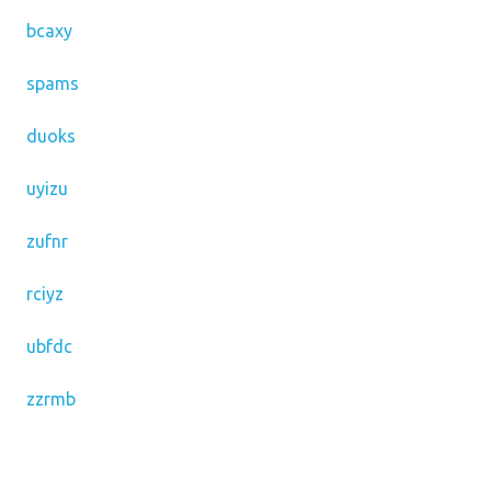
bcaxy
spams
duoks
uyizu
zufnr
rciyz
ubfdc
zzrmb