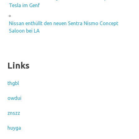
Tesla im Genf
Nissan enthüllt den neuen Sentra Nismo Concept
Saloon bei LA
Links
thgbl
owdui
znszz
huyga